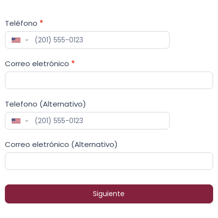
Teléfono
*
United
States
Correo eletrónico
*
+1
Telefono (Alternativo)
United
States
Correo eletrónico (Alternativo)
+1
Siguiente