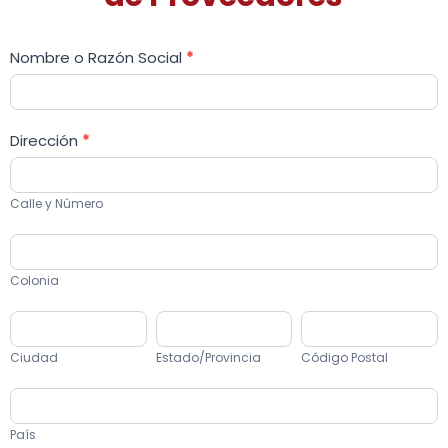
Registro
de
Nombre o Razón Social
*
Proveedores
Dirección
*
Calle
y
Calle y Número
Número
Colonia
Colonia
Ciudad
Estado/Provincia
Código
Postal
Ciudad
Estado/Provincia
Código Postal
País
País