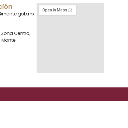
ción
a@mante.gob.mx
, Zona Centro,
. Mante