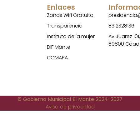
Enlaces
Informa
Zonas Wifi Gratuito
presidenci
Transparencia
8312328136
Instituto de la mujer
Av Juarez 101
89800 Cdad
DIF Mante
COMAPA
© Gobierno Municipal El Mante 2024-2027
Aviso de privacidad