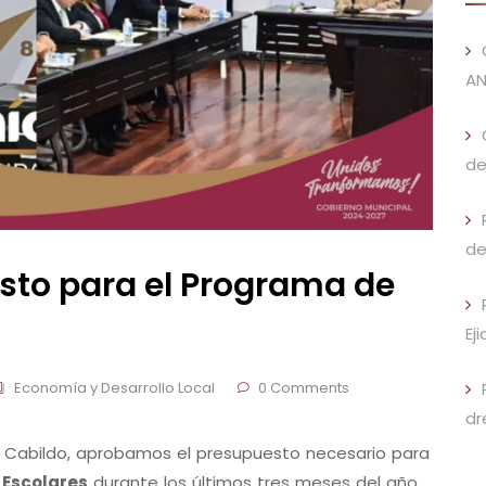
AN
de
de
to para el Programa de
Ej
Economía y Desarrollo Local
0 Comments
dr
l Cabildo, aprobamos el presupuesto necesario para
Escolares
durante los últimos tres meses del año.