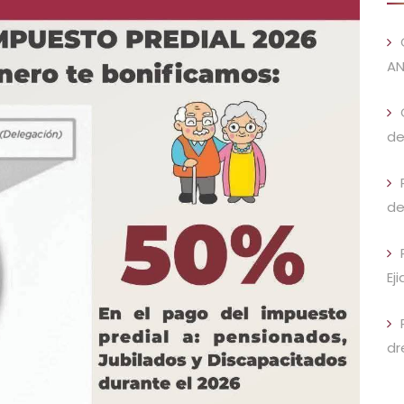
AN
de
de
Ej
dr