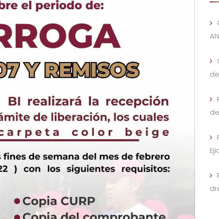
AN
de
de
Ej
dr