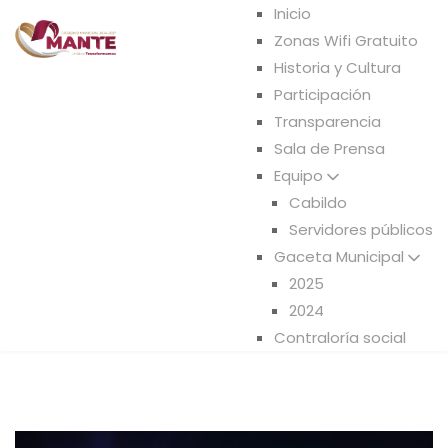
Inicio
Zonas Wifi Gratuito
Historia y Cultura
Participación
Transparencia
Sala de Prensa
Equipo
Cabildo
Servidores públicos
Gaceta Municipal
2025
2024
Contraloría social