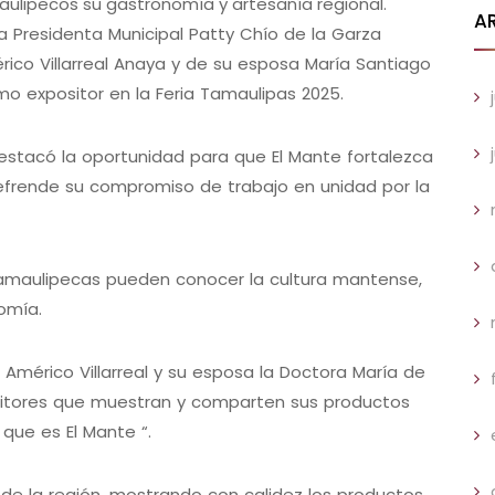
aulipecos su gastronomía y artesanía regional.
A
 Presidenta Municipal Patty Chío de la Garza
rico Villarreal Anaya y de su esposa María Santiago
omo expositor en la Feria Tamaulipas 2025.
e destacó la oportunidad para que El Mante fortalezca
refrende su compromiso de trabajo en unidad por la
 tamaulipecas pueden conocer la cultura mantense,
nomía.
Américo Villarreal y su esposa la Doctora María de
ositores que muestran y comparten sus productos
que es El Mante “.
 de la región, mostrando con calidez los productos