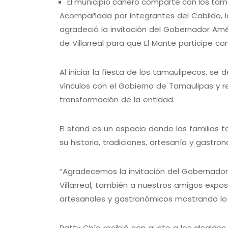
El municipio cañero comparte con los tam
Acompañada por integrantes del Cabildo, la
agradeció la invitación del Gobernador Amé
de Villarreal para que El Mante participe c
Al iniciar la fiesta de los tamaulipecos, s
vínculos con el Gobierno de Tamaulipas y 
transformación de la entidad.
El stand es un espacio donde las familias
su historia, tradiciones, artesanía y gastro
“Agradecemos la invitación del Gobernador 
Villarreal, también a nuestros amigos exp
artesanales y gastronómicos mostrando lo 
Patty Chío recibió con gusto a los alcaldes