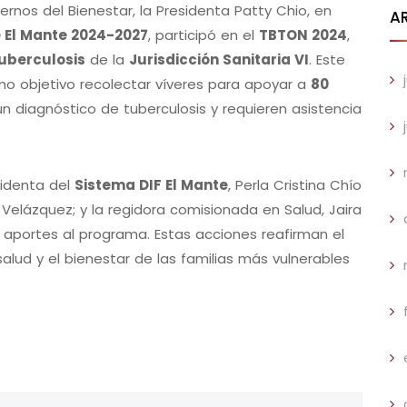
rnos del Bienestar, la Presidenta Patty Chio, en
A
 El Mante 2024-2027
, participó en el
TBTON 2024
,
uberculosis
de la
Jurisdicción Sanitaria VI
. Este
mo objetivo recolectar víveres para apoyar a
80
 diagnóstico de tuberculosis y requieren asistencia
identa del
Sistema DIF El Mante
, Perla Cristina Chío
es Velázquez; y la regidora comisionada en Salud, Jaira
n aportes al programa. Estas acciones reafirman el
alud y el bienestar de las familias más vulnerables