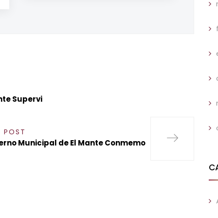
nte Supervi
T POST
erno Municipal de El Mante Conmemo
C