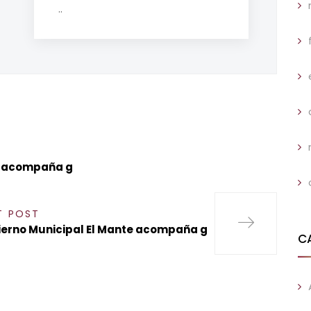
..
e acompaña g
T POST
erno Municipal El Mante acompaña g
C