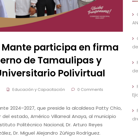
AN
 Mante participa en firma
de
erno de Tamaulipas y
niversitario Polivirtual
de
Educación y Capacitación
0 Comments
Ej
ante 2024–2027, que preside la alcaldesa Patty Chío,
 del estado, Américo Villarreal Anaya, al municipio
dr
stituto Politécnico Nacional, Dr. Arturo Reyes
ález, Dr. Miguel Alejandro Zúñiga Rodríguez.