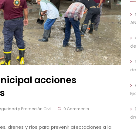
AN
de
de
nicipal acciones
as
Ej
guridad y Protección Civil
0 Comments
dr
, drenes y ríos para prevenir afectaciones a la